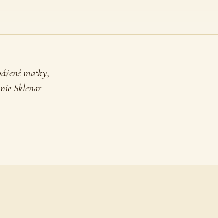
pářené matky,
ie Sklenar.