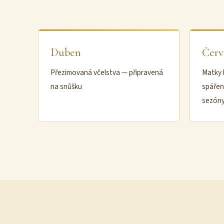
Duben
Červ
Přezimovaná včelstva — připravená
Matky 
na snůšku
spářen
sezón