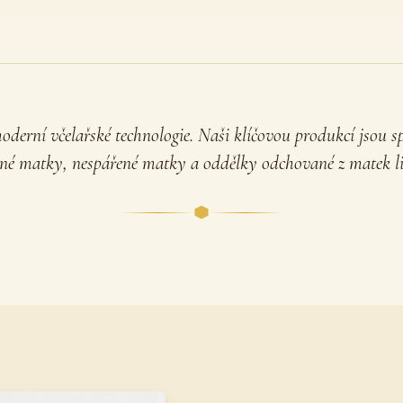
derní včelařské technologie. Naši klíčovou produkcí jsou s
né matky, nespářené matky a oddělky odchované z matek lin