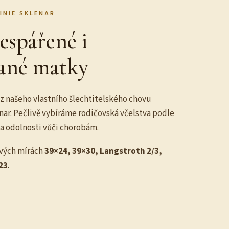
LINIE SKLENAR
espářené i
ané matky
z našeho vlastního šlechtitelského chovu
nar. Pečlivě vybíráme rodičovská včelstva podle
u a odolnosti vůči chorobám.
vých mírách
39×24, 39×30, Langstroth 2/3,
23
.