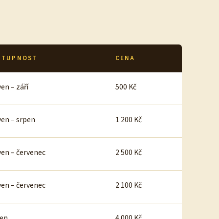
STUPNOST
CENA
en – září
500 Kč
ven – srpen
1 200 Kč
ven – červenec
2 500 Kč
ven – červenec
2 100 Kč
en
4 000 Kč