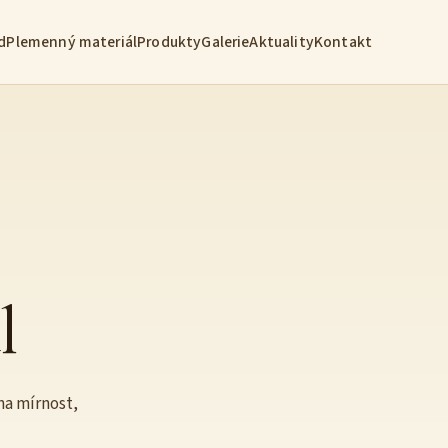
d
Plemenný materiál
Produkty
Galerie
Aktuality
Kontakt
l
na mírnost,