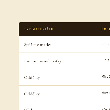
TYP MATERIÁLU
POPI
Linie
Spářené matky
Linie
Inseminované matky
Míry 
Oddělky
Míra 
Oddělky
Přez