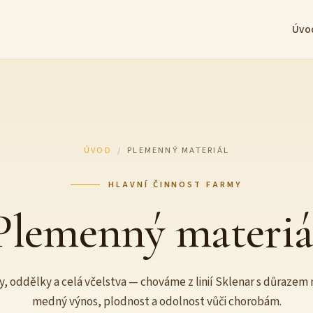
Úvo
ÚVOD
/
PLEMENNÝ MATERIÁL
HLAVNÍ ČINNOST FARMY
Plemenný materiá
y, oddělky a celá včelstva — chováme z linií Sklenar s důrazem 
medný výnos, plodnost a odolnost vůči chorobám.