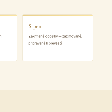
Srpen
h
Zakrmené oddělky — zazimované,
připravené k převzetí