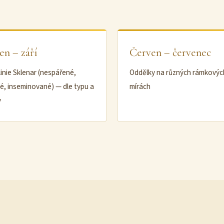
en – září
Červen – červenec
linie Sklenar (nespářené,
Oddělky na různých rámkovýc
é, inseminované) — dle typu a
mírách
y