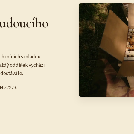
 budoucího
ch mírách s mladou
aždý oddělek vychází
 dostáváte.
DN 37×23.