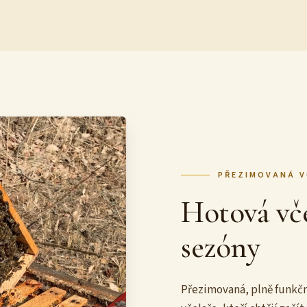
PŘEZIMOVANÁ V
Hotová vče
sezóny
Přezimovaná, plně funkčn