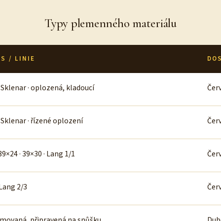
Typy plemenného materiálu
S / LINIE
DO
 Sklenar · oplozená, kladoucí
Červ
 Sklenar · řízené oplození
Čer
39×24 · 39×30 · Lang 1/1
Čer
Lang 2/3
Čer
imovaná, připravená na snůšku
Dub