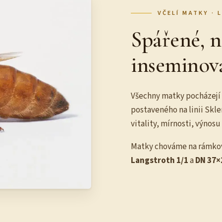
VČELÍ MATKY · 
Spářené, n
inseminov
Všechny matky pocházejí 
postaveného na linii Skle
vitality, mírnosti, výnos
Matky chováme na rámko
Langstroth 1/1
a
DN 37×