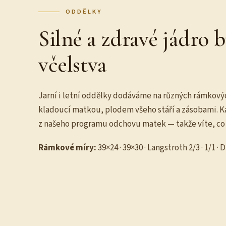
ODDĚLKY
Silné a zdravé jádro
včelstva
Jarní i letní oddělky dodáváme na různých rámkový
kladoucí matkou, plodem všeho stáří a zásobami. K
z našeho programu odchovu matek — takže víte, co
Rámkové míry:
39×24 · 39×30 · Langstroth 2/3 · 1/1 · 